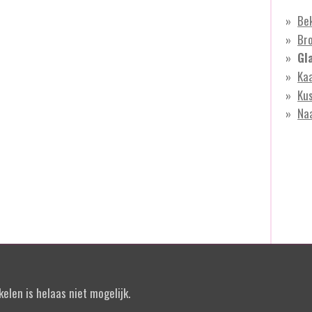
Be
Br
Gl
Ka
Ku
Na
elen is helaas niet mogelijk.