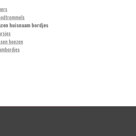
kers
oodtrommels
azen huisnaam bordjes
arsjes
ssen hoezen
ambordjes