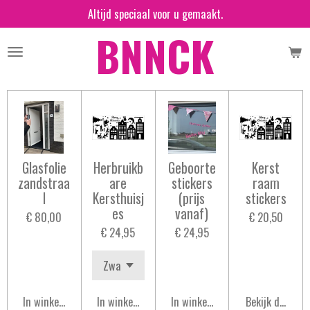
Altijd speciaal voor u gemaakt.
Ga
BNNCK
direct
naar
de
hoofdinhoud
Glasfolie
Herbruikb
Geboorte
Kerst
zandstraa
are
stickers
raam
l
Kersthuisj
(prijs
stickers
es
vanaf)
€ 80,00
€ 20,50
€ 24,95
€ 24,95
In winkelwagen
In winkelwagen
In winkelwagen
Bekijk details