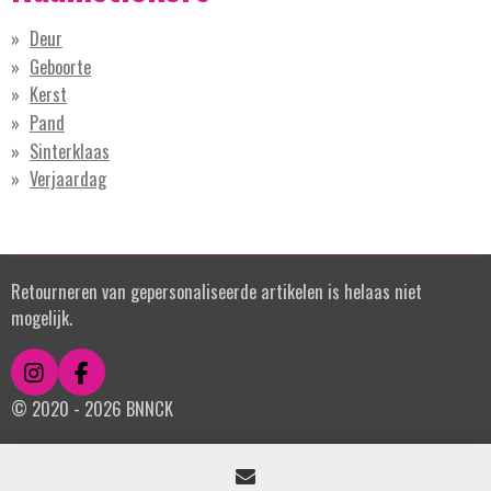
Deur
Geboorte
Kerst
Pand
Sinterklaas
Verjaardag
Retourneren van gepersonaliseerde artikelen is helaas niet
mogelijk.
I
F
n
a
© 2020 - 2026 BNNCK
s
c
t
e
a
b
g
o