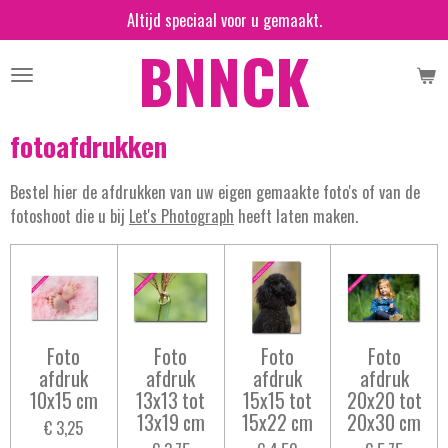
Altijd speciaal voor u gemaakt.
Ga
BNNCK
direct
naar
de
hoofdinhoud
fotoafdrukken
Bestel hier de afdrukken van uw eigen gemaakte foto's of van de
fotoshoot die u bij
Let's Photograph
heeft laten maken.
Foto
Foto
Foto
Foto
afdruk
afdruk
afdruk
afdruk
10x15 cm
13x13 tot
15x15 tot
20x20 tot
13x19 cm
15x22 cm
20x30 cm
€ 3,25