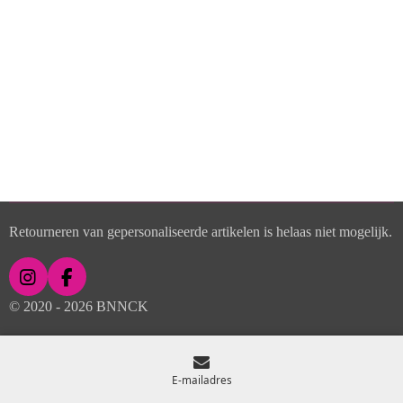
Retourneren van gepersonaliseerde artikelen is helaas niet mogelijk.
I
F
n
a
© 2020 - 2026 BNNCK
s
c
t
e
a
b
g
o
E-mailadres
r
o