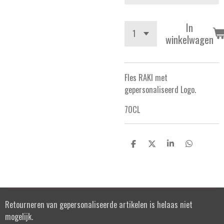
In
winkelwagen
Fles RAKI met
gepersonaliseerd Logo.
70CL
D
D
S
D
e
e
h
e
l
e
a
l
e
l
r
e
n
e
n
Retourneren van gepersonaliseerde artikelen is helaas niet
mogelijk.