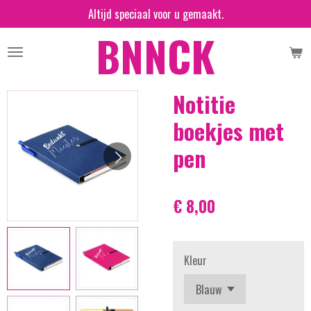
Altijd speciaal voor u gemaakt.
Ga
BNNCK
direct
naar
de
hoofdinhoud
Notitie
boekjes met
pen
€ 8,00
Kleur