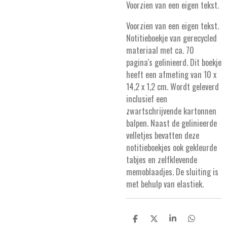
Voorzien van een eigen tekst.
Voorzien van een eigen tekst.
Notitieboekje van gerecycled
materiaal met ca. 70
pagina's gelinieerd. Dit boekje
heeft een afmeting van 10 x
14,2 x 1,2 cm. Wordt geleverd
inclusief een
zwartschrijvende kartonnen
balpen. Naast de gelinieerde
velletjes bevatten deze
notitieboekjes ook gekleurde
tabjes en zelfklevende
memoblaadjes. De sluiting is
met behulp van elastiek.
D
D
S
D